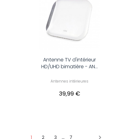
Antenne TV d'intérieur
HD/UHD bimatière - AN...
Antennes intérieures
39,99 €
…

1
2
3
7