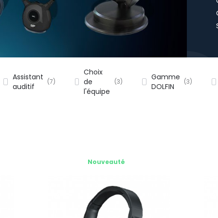
Choix
Assistant
Gamme
de
7
3
3
auditif
DOLFIN
l'équipe
Nouveauté