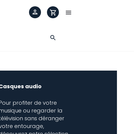

Casques audio
Pour profiter de votre
musique ou regarder la
télévision sans déranger
votre entourage,
découvrez notre sélection