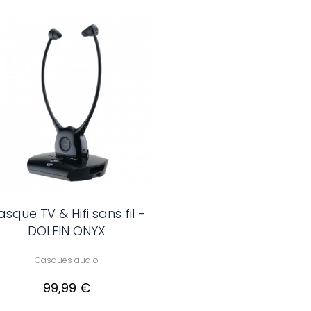
sque TV & Hifi sans fil -
DOLFIN ONYX
Casques audio
99,99 €