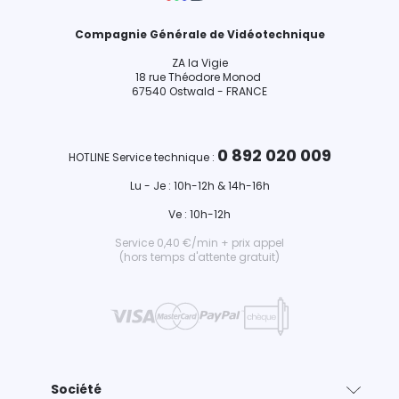
Compagnie Générale de Vidéotechnique
ZA la Vigie
18 rue Théodore Monod
67540 Ostwald - FRANCE
0 892 020 009
HOTLINE Service technique :
Lu - Je : 10h-12h & 14h-16h
Ve : 10h-12h
Service 0,40 €/min + prix appel
(hors temps d'attente gratuit)
Société