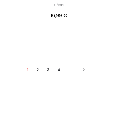
Câble
16,99 €

1
2
3
4