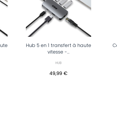
aute
Hub 5 en 1 transfert à haute
C
vitesse -...
HUB
49,99 €