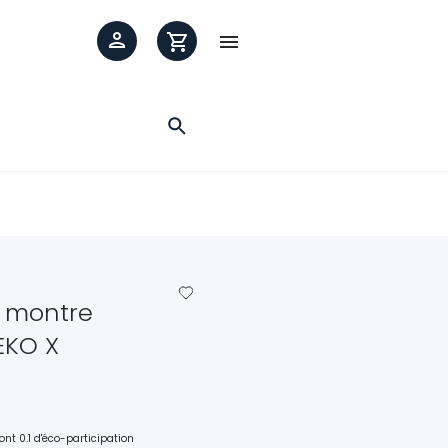

favorite_border
r montre
EKO X
ont 0.1 d'éco-participation