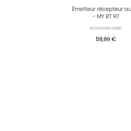
Émetteur récepteur a
- MY BT RT
Accessoires audio
59,99 €