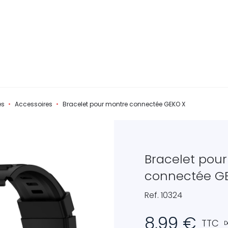
és
Accessoires
Bracelet pour montre connectée GEKO X
Bracelet pou
connectée G
Ref. 10324
8,99 €
TTC
D