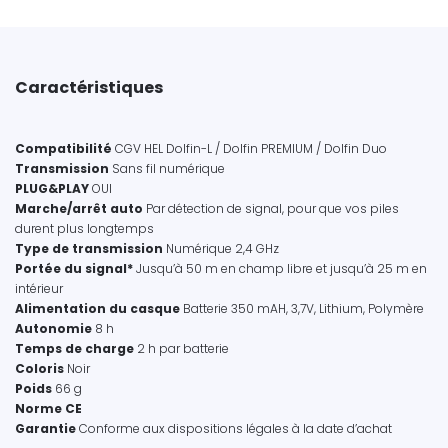
Caractéristiques
Compatibilité
CGV HEL Dolfin-L / Dolfin PREMIUM / Dolfin Duo
Transmission
Sans fil numérique
PLUG&PLAY
OUI
Marche/arrêt auto
Par détection de signal, pour que vos piles
durent plus longtemps
Type de transmission
Numérique 2,4 GHz
Portée du signal*
Jusqu’à 50 m en champ libre et jusqu’à 25 m en
intérieur
Alimentation du casque
Batterie 350 mAH, 3,7V, Lithium, Polymère
Autonomie
8 h
Temps de charge
2 h par batterie
Coloris
Noir
Poids
66 g
Norme
CE
Garantie
Conforme aux dispositions légales à la date d’achat