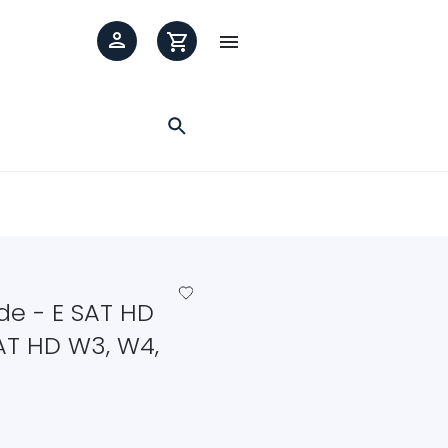

favorite_border
e - E SAT HD
AT HD W3, W4,