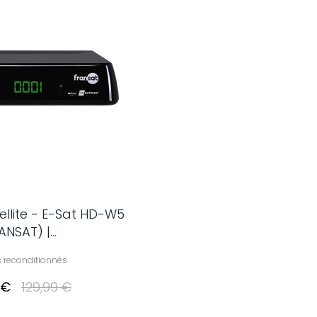
ellite - E-Sat HD-W5
ANSAT) |...
s reconditionnés
 €
129,99 €