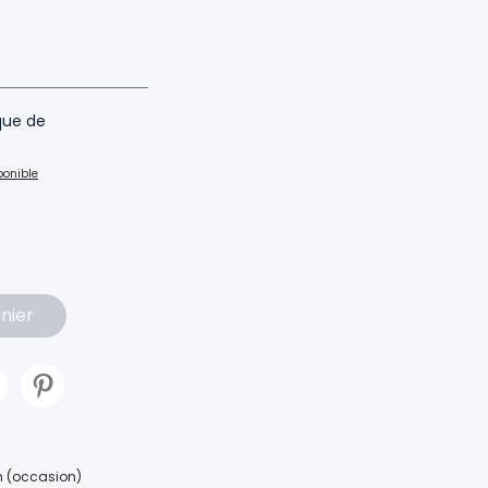
ique de
ponible
nier
an (occasion)