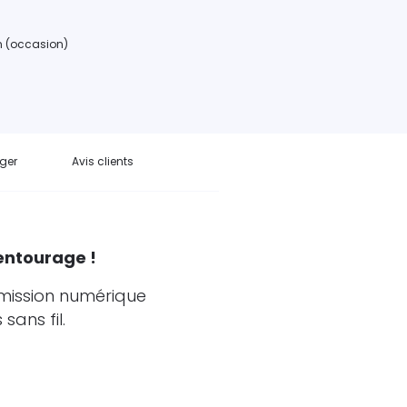
an (occasion)
ger
Avis clients
entourage !
smission numérique
sans fil.