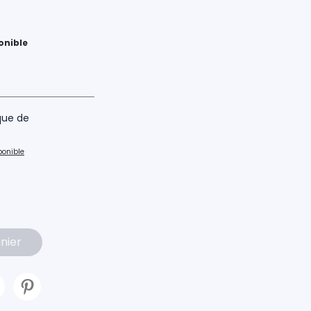
onible
ique de
ponible
nier