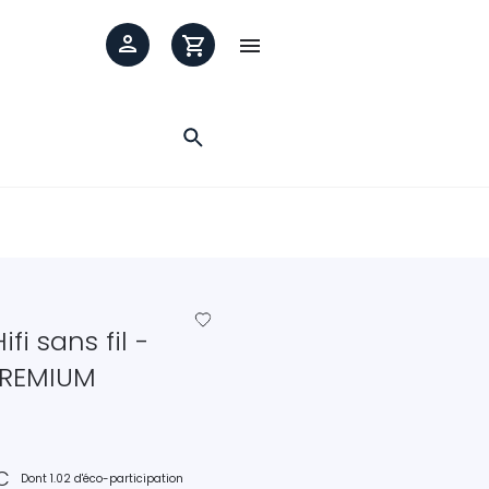

favorite_border
fi sans fil -
PREMIUM
C
Dont 1.02 d'éco-participation