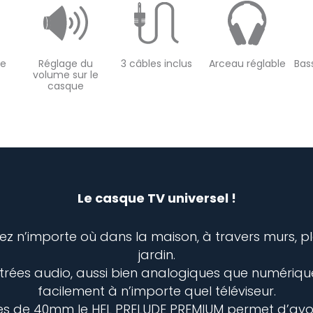
ue
Réglage du
3 câbles inclus
Arceau réglable
Bas
volume sur le
casque
Le casque TV universel !
z n’importe où dans la maison, à travers murs, p
jardin.
trées audio, aussi bien analogiques que numérique
facilement à n’importe quel téléviseur.
 de 40mm le HEL PRELUDE PREMIUM permet d’avoir