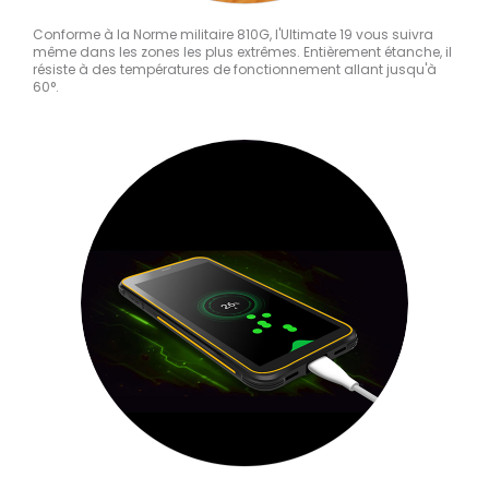
Conforme à la Norme militaire 810G, l'Ultimate 19 vous suivra
même dans les zones les plus extrêmes. Entièrement étanche, il
résiste à des températures de fonctionnement allant jusqu'à
60°.