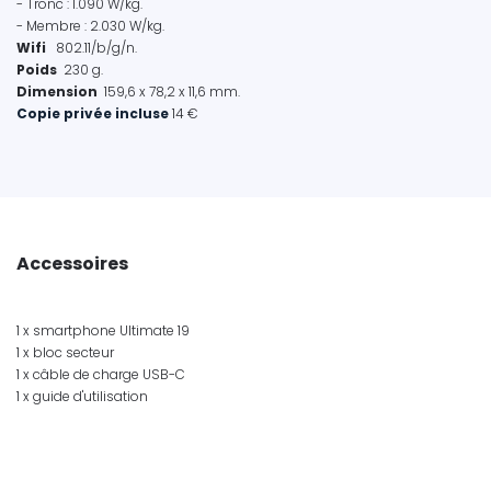
- Tronc : 1.090 W/kg.
- Membre : 2.030 W/kg.
Wifi
802.11/b/g/n.
Poids
230 g.
Dimension
159,6 x 78,2 x 11,6 mm.
Copie privée incluse
14 €
Accessoires
1 x smartphone Ultimate 19
1 x bloc secteur
1 x câble de charge USB-C
1 x guide d'utilisation