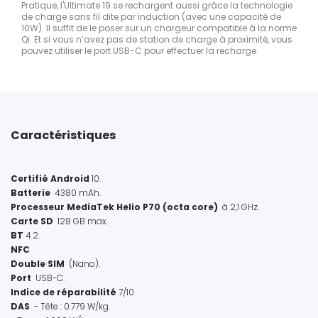
Pratique, l'Ultimate 19 se rechargent aussi grâce la technologie
de charge sans fil dite par induction (avec une capacité de
10W). Il suffit de le poser sur un chargeur compatible à la norme
Qi. Et si vous n’avez pas de station de charge à proximité, vous
pouvez utiliser le port USB-C pour effectuer la recharge.
Caractéristiques
Certifié
Android
10.
Batterie
4380 mAh.
Processeur MediaTek Helio P70 (octa core)
à 2,1 GHz.
Carte SD
128 GB max.
BT
4.2.
NFC
Double SIM
(Nano).
Port
USB-C.
Indice de réparabilité
7/10
DAS
- Tête : 0.779 W/kg.