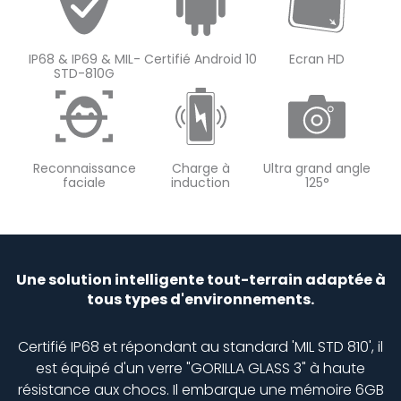
IP68 & IP69 & MIL-
Certifié Android 10
Ecran HD​
STD-810G
Reconnaissance
Charge à
Ultra grand angle
faciale​
induction
125°
Une solution intelligente tout-terrain adaptée à
tous types d'environnements.
Certifié IP68 et répondant au standard 'MIL STD 810', il
est équipé d'un verre "GORILLA GLASS 3" à haute
résistance aux chocs. Il embarque une mémoire 6GB