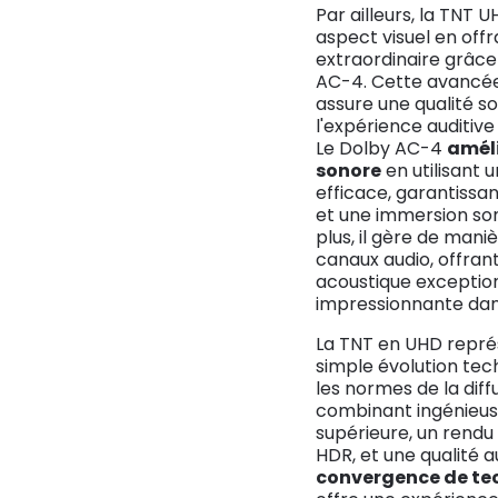
Par ailleurs, la TNT 
aspect visuel en offr
extraordinaire grâce 
AC-4. Cette avancée
assure une qualité s
l'expérience auditiv
Le Dolby AC-4
améli
sonore
en utilisant 
efficace, garantissa
et une immersion s
plus, il gère de mani
canaux audio, offrant
acoustique exception
impressionnante da
La TNT en UHD repré
simple évolution tech
les normes de la diff
combinant ingénieus
supérieure, un rendu 
HDR, et une qualité 
convergence de te