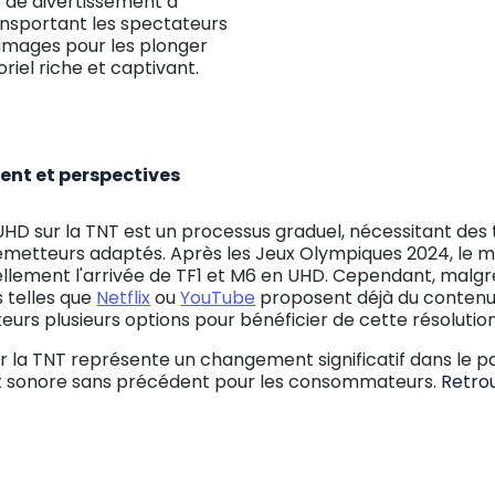
 de divertissement à
ransportant les spectateurs
 images pour les plonger
iel riche et captivant.
ent et perspectives
UHD sur la TNT est un processus graduel, nécessitant des 
metteurs adaptés. Après les Jeux Olympiques 2024, le mul
llement l'arrivée de TF1 et M6 en UHD. Cependant, malgr
 telles que
Netflix
ou
YouTube
proposent déjà du contenu
urs plusieurs options pour bénéficier de cette résolution
ur la TNT représente un changement significatif dans le pa
e et sonore sans précédent pour les consommateurs.
Retro