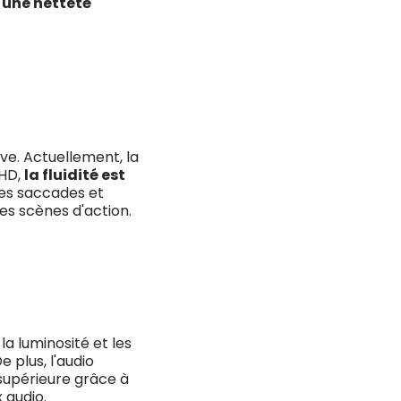
 une netteté
ve. Actuellement, la
UHD,
la fluidité est
 les saccades et
les scènes d'action.
 la luminosité et les
 plus, l'audio
 supérieure grâce à
 audio.