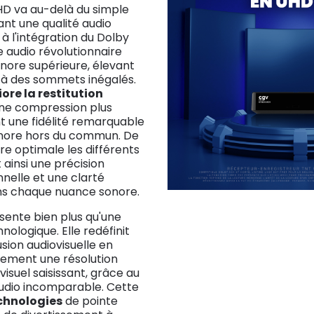
UHD va au-delà du simple
ant une qualité audio
à l'intégration du Dolby
 audio révolutionnaire
onore supérieure, élevant
e à des sommets inégalés.
ore la restitution
une compression plus
nt une fidélité remarquable
onore hors du commun. De
ère optimale les différents
 ainsi une précision
nelle et une clarté
ns chaque nuance sonore.
sente bien plus qu'une
nologique. Elle redéfinit
usion audiovisuelle en
ement une résolution
visuel saisissant, grâce au
audio incomparable. Cette
chnologies
de pointe