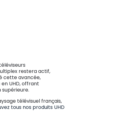
téléviseurs
tiplex restera actif,
é cette avancée,
 en UHD, offrant
 supérieure.
ysage télévisuel français,
uvez tous nos produits UHD