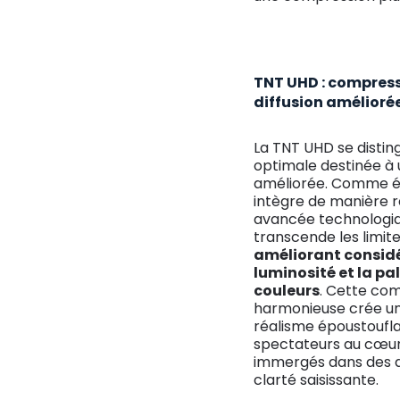
TNT UHD : compress
diffusion amélioré
La TNT UHD se disti
optimale destinée à 
améliorée. Comme év
intègre de manière 
avancée technologiqu
transcende les limite
améliorant consid
luminosité et la p
couleurs
. Cette com
harmonieuse crée une
réalisme époustoufla
spectateurs au cœur
immergés dans des dé
clarté saisissante.