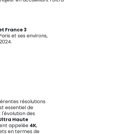
et France 3
aris et ses environs,
 2024.
férentes résolutions
st essentiel de
 l'évolution des
Ultra Haute
ment appelée
4K
,
ets en termes de