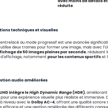
avec moins de détails et
réduite
.
ions techniques et visuelles
ntrelacé au mode progressif est une avancée significati
 utilise deux trames pour former une image, mais avec l'
ffichage de 50 images pleines par seconde
, réduisant
té d'affichage, notamment
pour les contenus sportifs
et 
estion audio améliorées
'UHD intègre le
High Dynamic Range
(HDR)
, améliorant
our une expérience visuelle plus réaliste et immersive. De
 à niveau avec le
Dolby AC-4
, offrant une qualité sonore
 efficace et une gestion améliorée des différents canaux