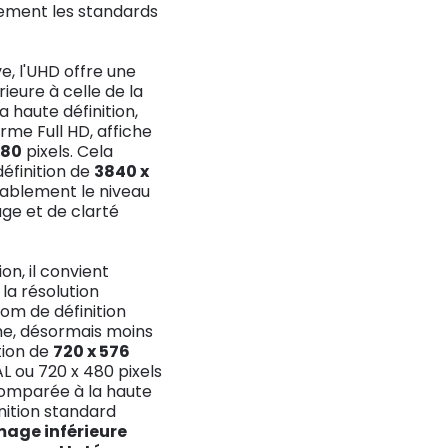
gement les standards
, l'UHD offre une
rieure à celle de la
La haute définition,
rme Full HD, affiche
080
pixels. Cela
définition de
3840 x
rablement le niveau
ge et de clarté
on, il convient
a résolution
om de définition
me, désormais moins
tion de
720 x 576
AL ou 720 x 480 pixels
Comparée à la haute
finition standard
mage inférieure