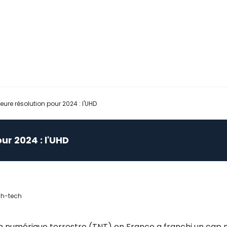
leure résolution pour 2024 : l'UHD
ur 2024 : l'UHD
gh-tech
n numérique terrestre (TNT) en France a franchi un cap ma