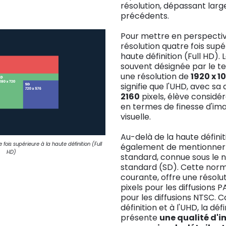
résolution, dépassant lar
précédents.
Pour mettre en perspective
résolution quatre fois supé
haute définition (Full HD). 
souvent désignée par le te
une résolution de
1920 x 1
signifie que l'UHD, avec sa 
2160
pixels, élève considé
en termes de finesse d'ima
visuelle.
Au-delà de la haute définiti
 fois supérieure à la haute définition (Full
également de mentionner l
HD)
standard, connue sous le n
standard (SD). Cette nor
courante, offre une résolu
pixels pour les diffusions P
pour les diffusions NTSC. 
définition et à l'UHD, la dé
présente
une qualité d'i