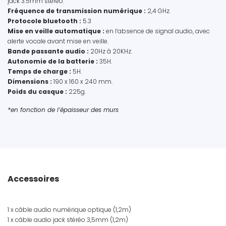
jack 3.5mm stéréo.
Fréquence de transmission numérique
:
2,4 GHz.
Protocole bluetooth
:
5.3
Mise en veille automatique
:
en l’absence de signal audio, avec
alerte vocale avant mise en veille.
Bande passante audio
:
20Hz à 20KHz.
Autonomie de la batterie
:
35H.
Temps de charge
:
5H.
Dimensions
:
190 x 160 x 240 mm.
Poids du casque
:
225g.
*en fonction de l’épaisseur des murs
Accessoires
1 x câble audio numérique optique (1,2m)
1 x câble audio jack stéréo 3,5mm (1,2m)