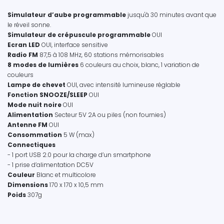
Simulateur d’aube programmable
jusqu'à 30 minutes avant que
le réveil sonne.
Simulateur de crépuscule programmable
OUI
Ecran LED
OUI, interface sensitive
Radio FM
87,5 à 108 MHz, 60 stations mémorisables
8 modes de lumières
6 couleurs au choix, blanc, 1 variation de
couleurs
Lampe de chevet
OUI, avec intensité lumineuse réglable
Fonction SNOOZE/SLEEP
OUI
Mode nuit noire
OUI
Alimentation
Secteur 5V 2A ou piles (non fournies)
Antenne FM
OUI
Consommation
5 W (max)
Connectiques
- 1 port USB 2.0 pour la charge d’un smartphone
- 1 prise d’alimentation DC5V
Couleur
Blanc et multicolore
Dimensions
170 x 170 x 10,5 mm
Poids
307g