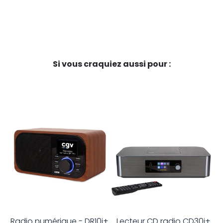
Si vous craquiez aussi pour :
R
Radio numérique - DR10i+
Lecteur CD radio CD30i+