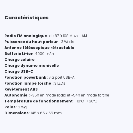
Caractéristiques
Radio FM analogique
: de 87 à 108 Mhz et AM
Puissance du haut parleur
: 3 Watts
Antenne téléscopique rétractable
Batterie Li-ion
:4000 mAh
Charge solaire
Charge dynamo manivelle
Charge USB-C
Fonction powerbank
: via port USB-A
Fonction lampe torche
: 3 LEDs
Revêtement ABS
Autonomie
: ~35h en mode radio et ~54h en mode torche
Température de fonctionnement
: -10°C- +60°C
Poids
: 279g
Dimensions
: 145 x 65 x 55 mm