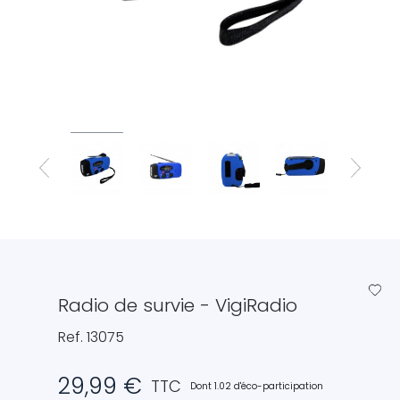
favorite_border
Radio de survie - VigiRadio
Ref. 13075
29,99 €
TTC
Dont 1.02 d'éco-participation