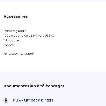
Accessoires
1 radio VigiRadio
1 câble de charge USB-A vers USB-C*
1 dragonne
1 notice
*chargeur non fourni
Documentation à télécharger
Fiche - REF 13075 (183.45KB)