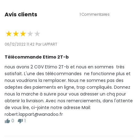
Avis clients
1 Commentaires
06/12/2022 11:42
Par LAPPART
Télécommande Etimo 2T-b
nous avons 2 CGV Etimo 2T-b et nous en sommes  très 
satisfait. L'une des télécommandes  ne fonctionne plus et 
nous voudrions la remplacer. Nous ne sommes pas des 
adeptes des paiements en ligne, trop compliqués. Donnez 
nous la marche à suivre pour vous adresser un chq pour 
obtenir la livraison. Avec nos remerciements, dans l'attente 
de vous lire, ci-jointe notre adresse Mail: 
robert.lappart@wanadoo.fr
0
1
thumb_up
thumb_down