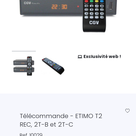
Exclusivité web !
favorite_border
Télécommande - ETIMO T2
REC, 2T-B et 2T-C
Ref. 10029