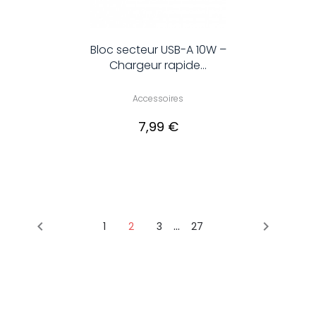
Bloc secteur USB-A 10W –
Chargeur rapide...
Accessoires
7,99 €
…


1
2
3
27