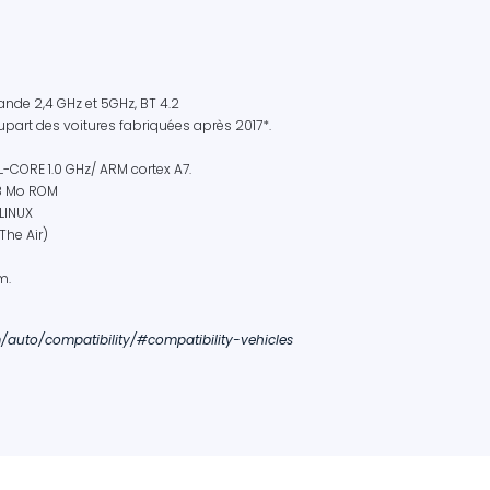
nde 2,4 GHz et 5GHz, BT 4.2
upart des voitures fabriquées après 2017*.
-CORE 1.0 GHz/ ARM cortex A7.
8 Mo ROM
LINUX
The Air)
cm.
auto/compatibility/#compatibility-vehicles