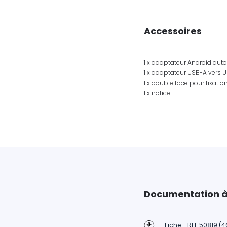
Accessoires
1 x adaptateur Android aut
1 x adaptateur USB-A vers 
1 x double face pour fixatio
1 x notice
Documentation à
Fiche - REF 50819 (4