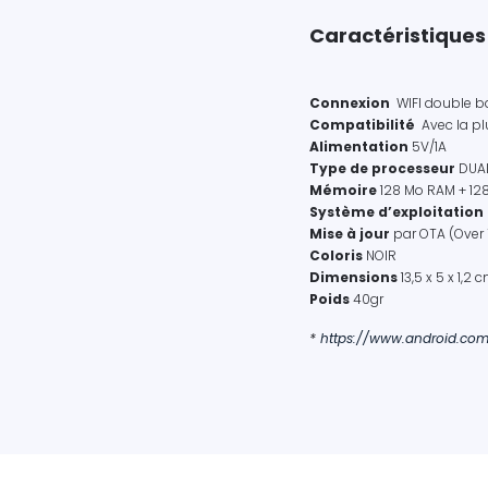
Caractéristiques
Connexion
WIFI double ba
Compatibilité
Avec la pl
Alimentation
5V/1A
Type de processeur
DUAL
Mémoire
128 Mo RAM + 12
Système d’exploitation
Mise à jour
par OTA (Over 
Coloris
NOIR
Dimensions
13,5 x 5 x 1,2 
Poids
40gr
*
https://www.android.com/