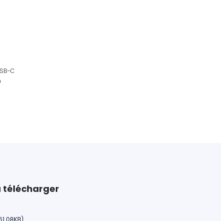
o
USB-C
n
 télécharger
61.08KB)