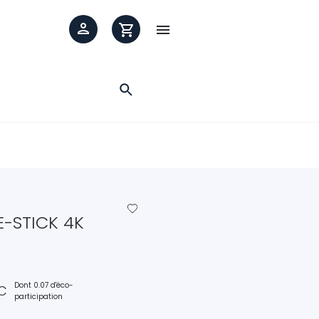

favorite_border
E-STICK 4K
Dont 0.07 d'éco-
C
participation