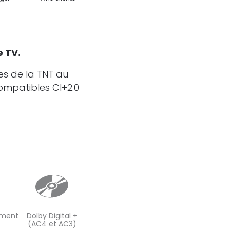
e TV.
es de la TNT au
compatibles CI+2.0
ement
Dolby Digital +
(AC4 et AC3)