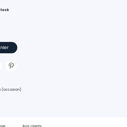
stock
nier
an (occasion)
ger
Avis clients