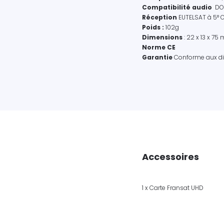
Compatibilité audio
DOL
Réception
EUTELSAT à 5° 
Poids :
102g
Dimensions
: 22 x 13 x 7
Norme CE
Garantie
Conforme aux dis
Accessoires
1 x Carte Fransat UHD