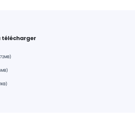
 télécharger
2.72MB)
14MB)
41KB)