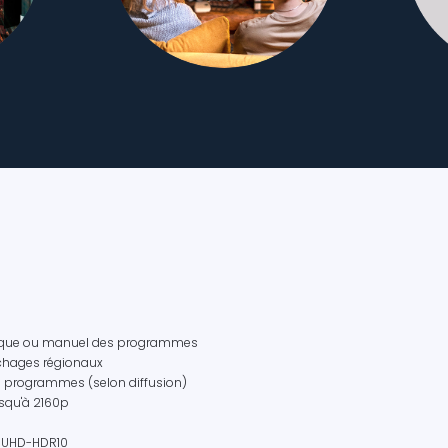
que ou manuel des programmes
chages régionaux
s programmes (selon diffusion)
squ'à 2160p
 UHD-HDR10