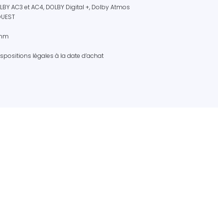
BY AC3 et AC4, DOLBY Digital +, Dolby Atmos
OUEST
5 mm
positions légales à la date d’achat