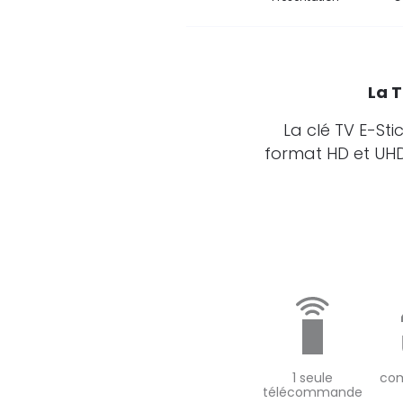
La T
La clé TV E-St
format HD et UHD 
1 seule
com
télécommande