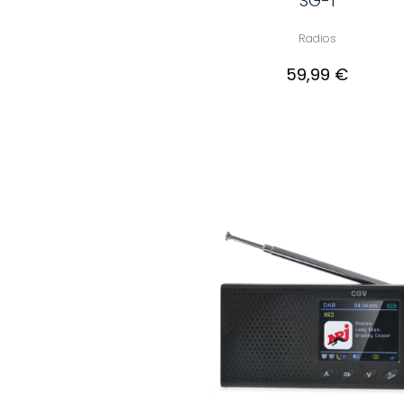
SG-1
Radios
59,99 €