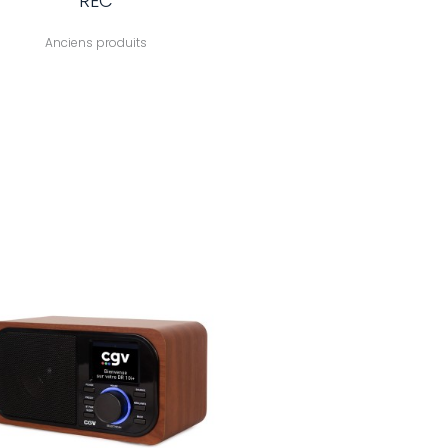
REC
Anciens produits