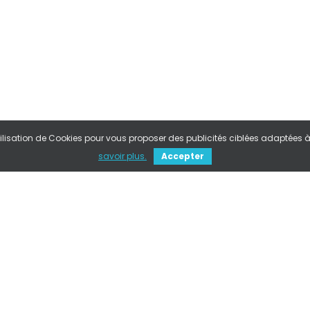
ilisation de Cookies pour vous proposer des publicités ciblées adaptées à vo
savoir plus.
Accepter
Livraison 48/72 h
Retours / 14 jours
Garantie 2 ans