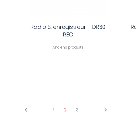
R
Radio & enregistreur - DR30
R
REC
Anciens produits


1
2
3