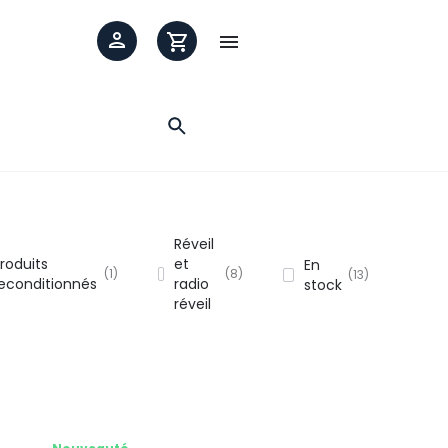

Réveil
roduits
et
En
1
8
13
econditionnés
radio
stock
réveil