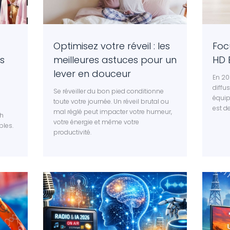
Optimisez votre réveil : les
Foc
s
meilleures astuces pour un
HD 
lever en douceur
En 20
diffus
Se réveiller du bon pied conditionne
équip
toute votre journée. Un réveil brutal ou
est d
mal réglé peut impacter votre humeur,
th
votre énergie et même votre
bles.
productivité.