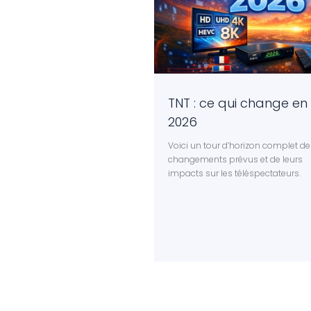
TNT : ce qui change en
2026
Voici un tour d’horizon complet de
changements prévus et de leurs
impacts sur les téléspectateurs.